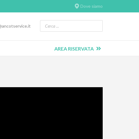
Dove siamo
@ancotservice.it
AREA RISERVATA