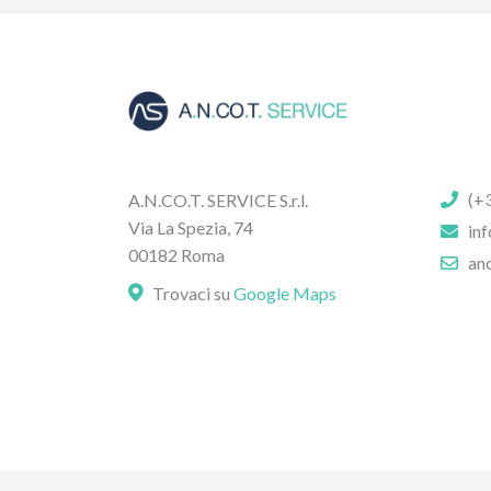
(+3
A.N.CO.T. SERVICE S.r.l.
Via La Spezia, 74
inf
00182 Roma
anc
Trovaci su
Google Maps