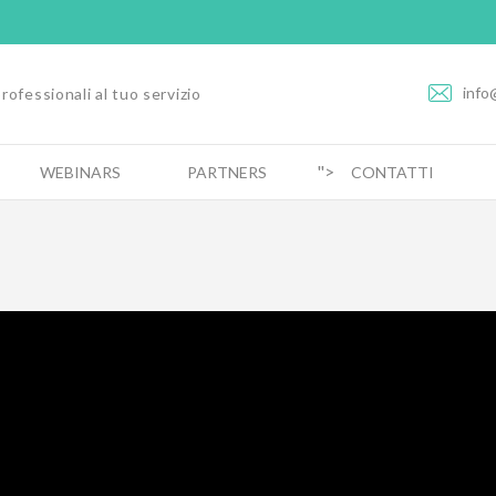
info
rofessionali al tuo servizio
">
WEBINARS
PARTNERS
CONTATTI