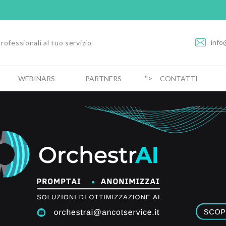
info
rofessionali al tuo servizio
">
WEBINARS
PARTNERS
CONTATTI