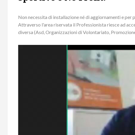
Non necessita di installazione né di aggiornamenti e per p
Attraverso l'area riservata il Professionista riesce ad ac
diversa (Asd, Organizzazioni di Volontariato, Promozion