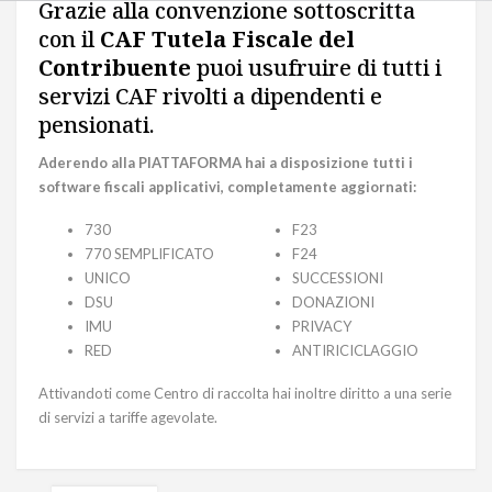
Grazie alla convenzione sottoscritta
con il
CAF Tutela Fiscale del
Contribuente
puoi usufruire di tutti i
servizi CAF rivolti a dipendenti e
pensionati.
Aderendo alla PIATTAFORMA hai a disposizione tutti i
software fiscali applicativi, completamente aggiornati:
730
F23
770 SEMPLIFICATO
F24
UNICO
SUCCESSIONI
DSU
DONAZIONI
IMU
PRIVACY
RED
ANTIRICICLAGGIO
Attivandoti come Centro di raccolta hai inoltre diritto a una serie
di servizi a tariffe agevolate.