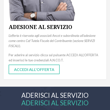
ADESIONE AL SERVIZIO
L'offerta è riservata agli associati Ancot e subordinata all'adesione
come centro Caf Tutela Fiscale del Contribuente (sezione SERVIZI
FISCALI).
Per aderire al servizio clicca sul pulsante ACCEDI ALL'OFFERTA
ed inserisci le tue credenziali A.N.CO.T.
ACCEDI ALL'OFFERTA
ADERISCI AL SERVIZIO
ADERISCI AL SERVIZIO