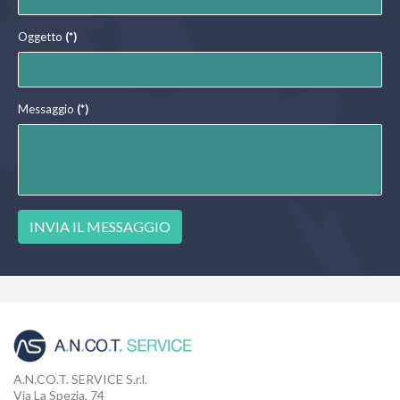
Oggetto
(*)
Messaggio
(*)
INVIA IL MESSAGGIO
A.N.CO.T. SERVICE S.r.l.
Via La Spezia, 74