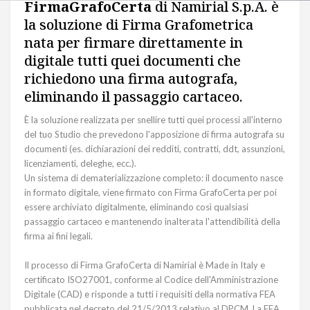
FirmaGrafoCerta
di Namirial S.p.A. è
la soluzione di Firma Grafometrica
nata per firmare direttamente in
digitale tutti quei documenti che
richiedono una firma autografa,
eliminando il passaggio cartaceo.
È la soluzione realizzata per snellire tutti quei processi all'interno
del tuo Studio che prevedono l'apposizione di firma autografa su
documenti (es. dichiarazioni dei redditi, contratti, ddt, assunzioni,
licenziamenti, deleghe, ecc.).
Un sistema di dematerializzazione completo: il documento nasce
in formato digitale, viene firmato con Firma GrafoCerta per poi
essere archiviato digitalmente, eliminando così qualsiasi
passaggio cartaceo e mantenendo inalterata l'attendibilità della
firma ai fini legali.
Il processo di Firma GrafoCerta di Namirial è Made in Italy e
certificato ISO27001, conforme al Codice dell'Amministrazione
Digitale (CAD) e risponde a tutti i requisiti della normativa FEA
pubblicata nel decreto del 21/5/2013 relativo al DPCM. La FEA