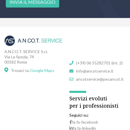
INVIA IL MESSAGGIO
A.N.CO.T. SERVICE S.r.l.
Via La Spezia, 74
00182 Roma
(+39) 06 55282701 (int. 2)
Trovaci su
Google Maps
info@ancotservice.it
ancotservice@pecancot.it
Servizi evoluti
per i professionisti
Seguici su:
fa fa-facebook
fa fa-linkedin