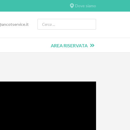
Dove siamo
@ancotservice.it
AREA RISERVATA