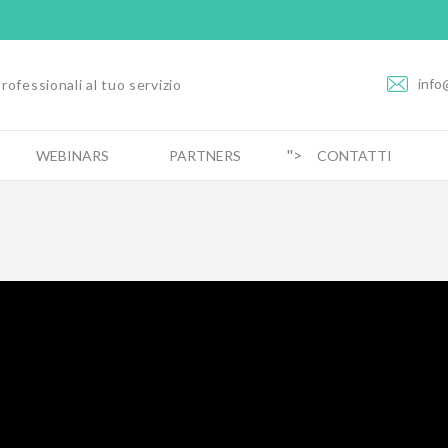
info
rofessionali al tuo servizio
">
WEBINARS
PARTNERS
CONTATTI