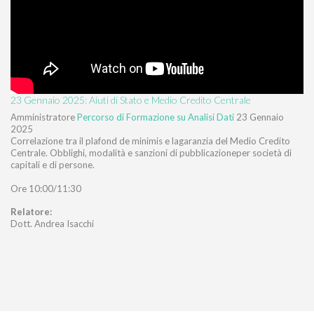
23 Gennaio 2025: Aiuti di Stato e Medio Credito Centrale
Amministratore
Percorso di Formazione su Analisi Dati
23 Gennaio
2025
Correlazione tra il plafond de minimis e lagaranzia del Medio Credito
Centrale. Obblighi, modalità e sanzioni di pubblicazioneper società di
capitali e di persone.
Ore 10:00/11:30
Relatore:
Dott. Andrea Isacchi